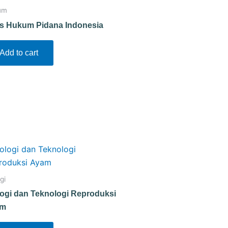
um
s Hukum Pidana Indonesia
Add to cart
gi
logi dan Teknologi Reproduksi
am