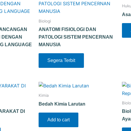
Huk
Asa
Biologi
RANCANGAN
ANATOMI FISIOLOGI DAN
I DENGAN
PATOLOGI SISTEM PENCERNAN
NG LANGUAGE
MANUSIA
Segera Terbit
Kimia
Biolo
Bedah Kimia Larutan
ARAKAT DI
Bio
Ay
Add to cart