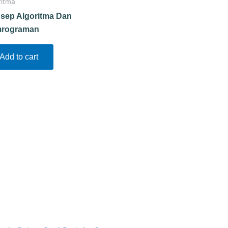
ritma
sep Algoritma Dan
rograman
Add to cart