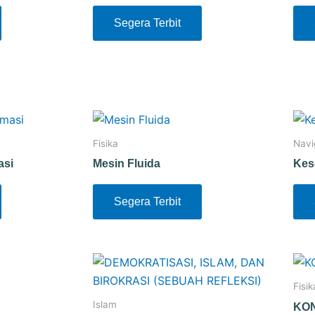
Segera Terbit
Fisika
Navi
asi
Mesin Fluida
Kes
Segera Terbit
Fisik
Islam
KON