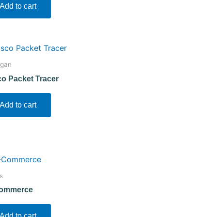
Add to cart
ngan
co Packet Tracer
Add to cart
s
ommerce
Add to cart