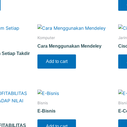
Komputer
Jari
Cara Menggunakan Mendeley
Cis
Setiap Takdir
Add to cart
Bisnis
Bisni
E-Bisnis
E-C
ITABILITAS
Add to cart