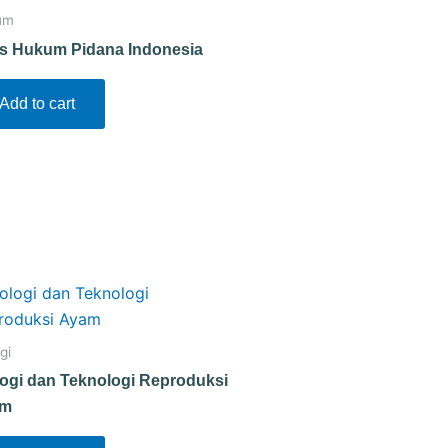
um
s Hukum Pidana Indonesia
Add to cart
gi
logi dan Teknologi Reproduksi
am