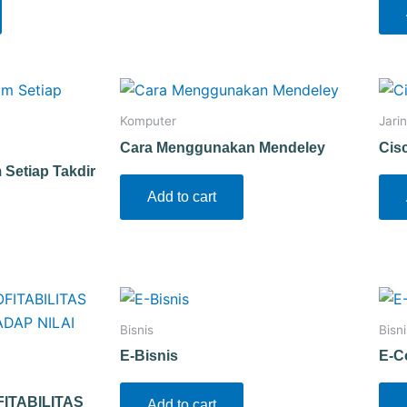
Komputer
Jari
Cara Menggunakan Mendeley
Cis
Setiap Takdir
Add to cart
Bisnis
Bisni
E-Bisnis
E-C
ITABILITAS
Add to cart