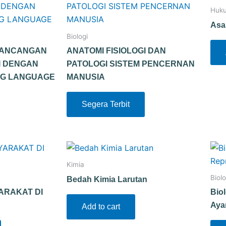
Huk
Asa
Biologi
RANCANGAN
ANATOMI FISIOLOGI DAN
I DENGAN
PATOLOGI SISTEM PENCERNAN
NG LANGUAGE
MANUSIA
Segera Terbit
Kimia
Biolo
Bedah Kimia Larutan
ARAKAT DI
Bio
Ay
Add to cart