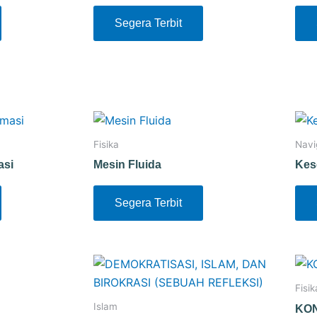
Segera Terbit
Fisika
Navi
asi
Mesin Fluida
Kes
Segera Terbit
Fisik
Islam
KON