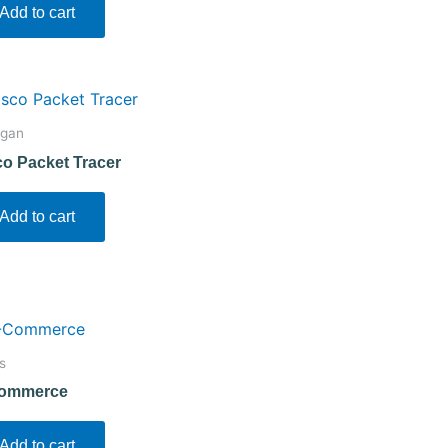
Add to cart
ngan
co Packet Tracer
Add to cart
s
ommerce
Add to cart