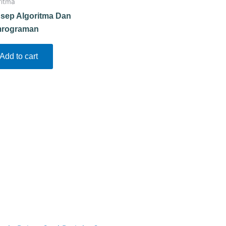
ritma
sep Algoritma Dan
rograman
Add to cart