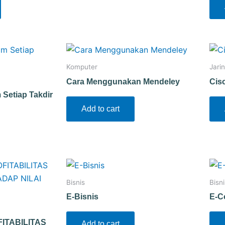
Komputer
Jari
Cara Menggunakan Mendeley
Cis
Setiap Takdir
Add to cart
Bisnis
Bisni
E-Bisnis
E-C
ITABILITAS
Add to cart