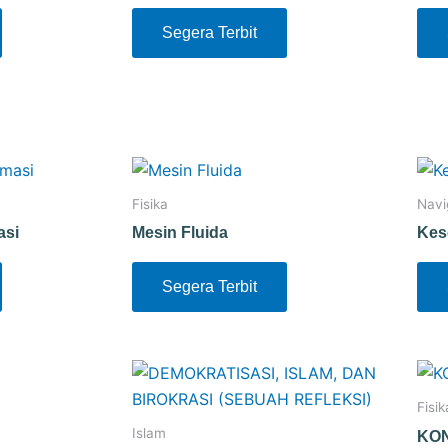
Segera Terbit
Fisika
Navi
asi
Mesin Fluida
Kes
Segera Terbit
Fisik
Islam
KON