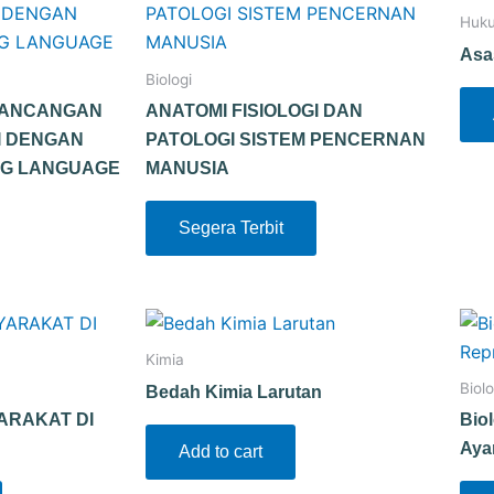
Huk
Asa
Biologi
RANCANGAN
ANATOMI FISIOLOGI DAN
I DENGAN
PATOLOGI SISTEM PENCERNAN
NG LANGUAGE
MANUSIA
Segera Terbit
Kimia
Biolo
Bedah Kimia Larutan
ARAKAT DI
Bio
Ay
Add to cart