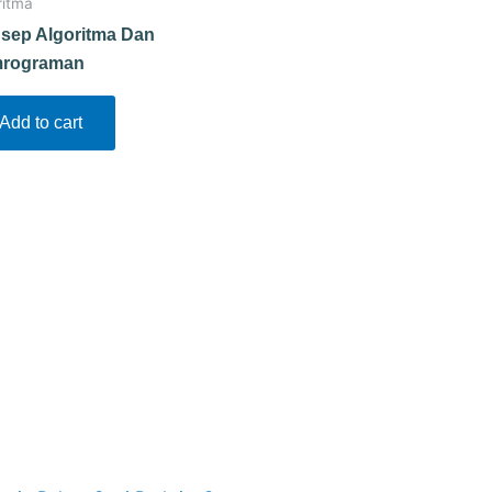
ritma
sep Algoritma Dan
rograman
Add to cart