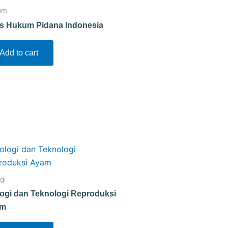
um
s Hukum Pidana Indonesia
Add to cart
gi
logi dan Teknologi Reproduksi
am