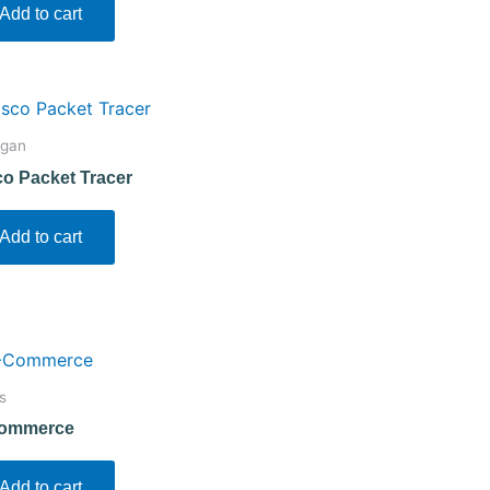
Add to cart
ngan
co Packet Tracer
Add to cart
s
ommerce
Add to cart