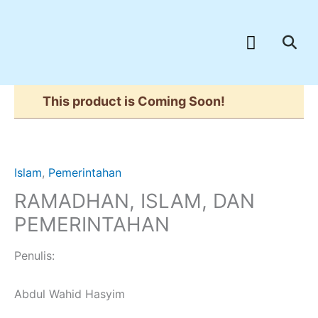
Skip
to
Menu
content
This product is Coming Soon!
Islam
,
Pemerintahan
RAMADHAN, ISLAM, DAN
PEMERINTAHAN
Penulis:
Abdul Wahid Hasyim