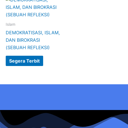
Islam
DEMOKRATISASI, ISLAM,
DAN BIROKRASI
(SEBUAH REFLEKSI)
Segera Terbit